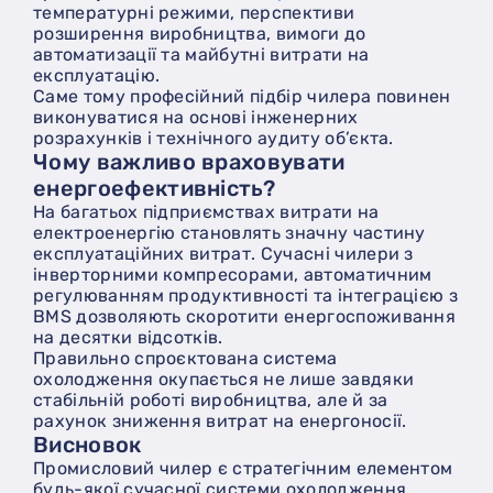
температурні режими, перспективи
розширення виробництва, вимоги до
автоматизації та майбутні витрати на
експлуатацію.
Саме тому професійний підбір чилера повинен
виконуватися на основі інженерних
розрахунків і технічного аудиту об’єкта.
Чому важливо враховувати
енергоефективність?
На багатьох підприємствах витрати на
електроенергію становлять значну частину
експлуатаційних витрат. Сучасні чилери з
інверторними компресорами, автоматичним
регулюванням продуктивності та інтеграцією з
BMS дозволяють скоротити енергоспоживання
на десятки відсотків.
Правильно спроєктована система
охолодження окупається не лише завдяки
стабільній роботі виробництва, але й за
рахунок зниження витрат на енергоносії.
Висновок
Промисловий чилер є стратегічним елементом
будь-якої сучасної системи охолодження.