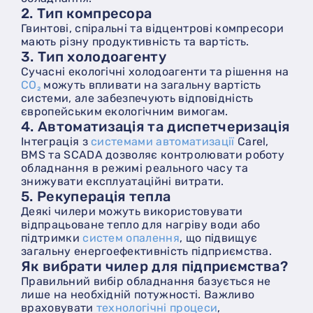
2. Тип компресора
Гвинтові, спіральні та відцентрові компресори
мають різну продуктивність та вартість.
3. Тип холодоагенту
Сучасні екологічні холодоагенти та рішення на
CO₂
можуть впливати на загальну вартість
системи, але забезпечують відповідність
європейським екологічним вимогам.
4. Автоматизація та диспетчеризація
Інтеграція з
системами автоматизації
Carel,
BMS та SCADA дозволяє контролювати роботу
обладнання в режимі реального часу та
знижувати експлуатаційні витрати.
5. Рекуперація тепла
Деякі чилери можуть використовувати
відпрацьоване тепло для нагріву води або
підтримки
систем опалення
, що підвищує
загальну енергоефективність підприємства.
Як вибрати чилер для підприємства?
Правильний вибір обладнання базується не
лише на необхідній потужності. Важливо
враховувати
технологічні процеси
,