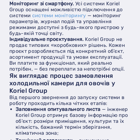
Моніторинг зі смартфону.
Усі системи Koriel
Group оснащені можливістю підключення до
системи
системи моніторингу
— моніторинг
параметрів, журнал подій та управління
режимами доступні з будь-якого пристрою у
будь-якій точці світу.
Індивідуальне проєктування.
Koriel Group не
продає типових «коробкових» рішень. Кожен
проєкт розробляється під конкретний об’єкт,
асортимент продукції та умови експлуатації.
Ви платите за функціонал, який реально
потрібен, — без переплати за непотрібні опції.
Як виглядає процес замовлення
холодильної камери для овочів у
Koriel Group
Від першого звернення до запуску системи в
роботу проходить кілька чітких етапів:
Заповнення опитувального листа
— інженер
Koriel Group отримує базову інформацію про
об’єкт: розміри приміщення, культури та їх
кількість, бажаний термін зберігання,
кліматична зона;