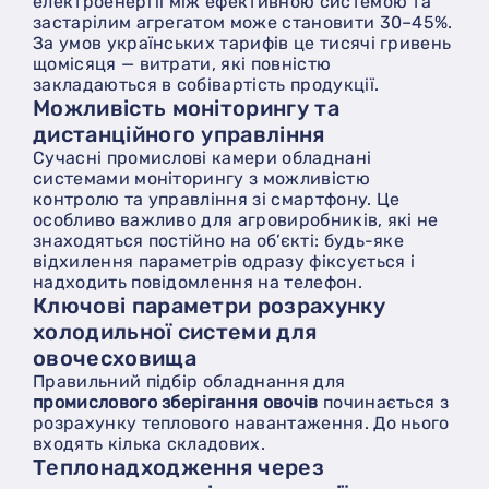
електроенергії між ефективною системою та
застарілим агрегатом може становити 30–45%.
За умов українських тарифів це тисячі гривень
щомісяця — витрати, які повністю
закладаються в собівартість продукції.
Можливість моніторингу та
дистанційного управління
Сучасні промислові камери обладнані
системами моніторингу з можливістю
контролю та управління зі смартфону. Це
особливо важливо для агровиробників, які не
знаходяться постійно на об’єкті: будь-яке
відхилення параметрів одразу фіксується і
надходить повідомлення на телефон.
Ключові параметри розрахунку
холодильної системи для
овочесховища
Правильний підбір обладнання для
промислового зберігання овочів
починається з
розрахунку теплового навантаження. До нього
входять кілька складових.
Теплонадходження через