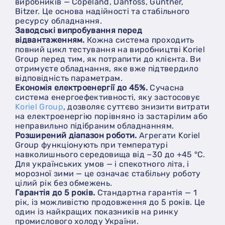
виробників — Copeland, Danfoss, Güntner,
Bitzer. Це основа надійності та стабільного
ресурсу обладнання.
Заводські випробування перед
відвантаженням.
Кожна система проходить
повний цикл тестування на виробництві Koriel
Group перед тим, як потрапити до клієнта. Ви
отримуєте обладнання, яке вже підтвердило
відповідність параметрам.
Економія електроенергії до 45%.
Сучасна
система енергоефективності, яку застосовує
Koriel Group
, дозволяє суттєво знизити витрати
на електроенергію порівняно із застарілим або
неправильно підібраним обладнанням.
Розширений діапазон роботи.
Агрегати Koriel
Group функціонують при температурі
навколишнього середовища від −30 до +45 °С.
Для українських умов — і спекотного літа, і
морозної зими — це означає стабільну роботу
цілий рік без обмежень.
Гарантія до 5 років.
Стандартна гарантія — 1
рік, із можливістю продовження до 5 років. Це
один із найкращих показників на ринку
промислового холоду України.