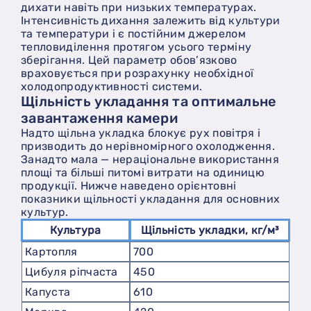
дихати навіть при низьких температурах.
Інтенсивність дихання залежить від культури
та температури і є постійним джерелом
тепловиділення протягом усього терміну
зберігання. Цей параметр обов’язково
враховується при розрахунку необхідної
холодопродуктивності системи.
Щільність укладання та оптимальне
завантаження камери
Надто щільна укладка блокує рух повітря і
призводить до нерівномірного охолодження.
Занадто мала — нераціональне використання
площі та більші питомі витрати на одиницю
продукції. Нижче наведено орієнтовні
показники щільності укладання для основних
культур.
Культура
Щільність укладки, кг/м³
Картопля
700
Цибуля ріпчаста
450
Капуста
610