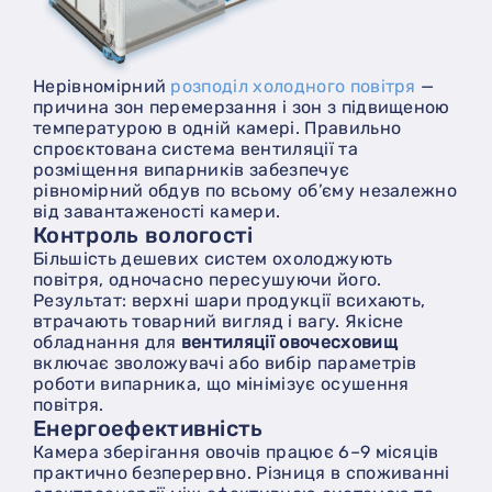
Нерівномірний
розподіл холодного повітря
—
причина зон перемерзання і зон з підвищеною
температурою в одній камері. Правильно
спроєктована система вентиляції та
розміщення випарників забезпечує
рівномірний обдув по всьому об’єму незалежно
від завантаженості камери.
Контроль вологості
Більшість дешевих систем охолоджують
повітря, одночасно пересушуючи його.
Результат: верхні шари продукції всихають,
втрачають товарний вигляд і вагу. Якісне
обладнання для
вентиляції овочесховищ
включає зволожувачі або вибір параметрів
роботи випарника, що мінімізує осушення
повітря.
Енергоефективність
Камера зберігання овочів працює 6–9 місяців
практично безперервно. Різниця в споживанні