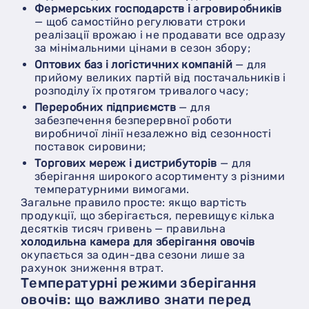
Фермерських господарств і агровиробників
— щоб самостійно регулювати строки
реалізації врожаю і не продавати все одразу
за мінімальними цінами в сезон збору;
Оптових баз і логістичних компаній
— для
прийому великих партій від постачальників і
розподілу їх протягом тривалого часу;
Переробних підприємств
— для
забезпечення безперервної роботи
виробничої лінії незалежно від сезонності
поставок сировини;
Торгових мереж і дистрибуторів
— для
зберігання широкого асортименту з різними
температурними вимогами.
Загальне правило просте: якщо вартість
продукції, що зберігається, перевищує кілька
десятків тисяч гривень — правильна
холодильна камера для зберігання овочів
окупається за один-два сезони лише за
рахунок зниження втрат.
Температурні режими зберігання
овочів: що важливо знати перед