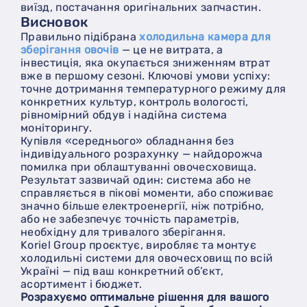
виїзд, постачання оригінальних запчастин.
Висновок
Правильно підібрана
холодильна камера для
зберігання овочів
— це не витрата, а
інвестиція, яка окупається зниженням втрат
вже в першому сезоні. Ключові умови успіху:
точне дотримання температурного режиму для
конкретних культур, контроль вологості,
рівномірний обдув і надійна система
моніторингу.
Купівля «середнього» обладнання без
індивідуального розрахунку — найдорожча
помилка при облаштуванні овочесховища.
Результат зазвичай один: система або не
справляється в пікові моменти, або споживає
значно більше електроенергії, ніж потрібно,
або не забезпечує точність параметрів,
необхідну для тривалого зберігання.
Koriel Group проєктує, виробляє та монтує
холодильні системи для овочесховищ по всій
Україні — під ваш конкретний об’єкт,
асортимент і бюджет.
Розрахуємо оптимальне рішення для вашого