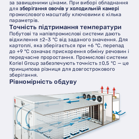
за завищеними цінами. При виборі обладнання
для
зберігання овочів у холодильній камері
промислового масштабу ключовими є кілька
параметрів.
Точність підтримання температури
Побутові та напівпромислові системи дають
відхилення ±2–3 °С від заданого значення. Для
картоплі, яка зберігається при +6 °С, перепад
до +9 °С означає прискорення обміну речовин і
передчасне проростання. Промислові системи
Koriel Group забезпечують точність ±0,5 °С — це
принципова різниця для довгострокового
зберігання.
Рівномірність обдуву