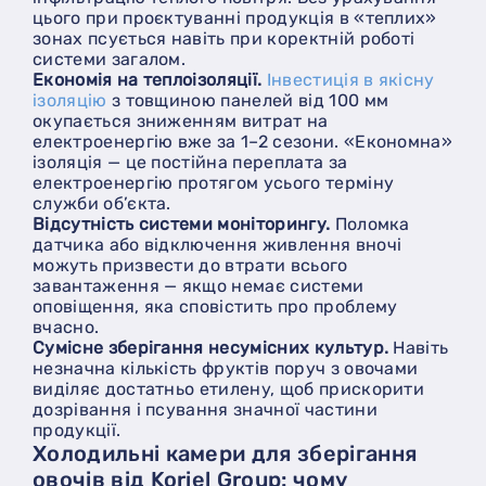
цього при проєктуванні продукція в «теплих»
зонах псується навіть при коректній роботі
системи загалом.
Економія на теплоізоляції.
Інвестиція в якісну
ізоляцію
з товщиною панелей від 100 мм
окупається зниженням витрат на
електроенергію вже за 1–2 сезони. «Економна»
ізоляція — це постійна переплата за
електроенергію протягом усього терміну
служби об’єкта.
Відсутність системи моніторингу.
Поломка
датчика або відключення живлення вночі
можуть призвести до втрати всього
завантаження — якщо немає системи
оповіщення, яка сповістить про проблему
вчасно.
Сумісне зберігання несумісних культур.
Навіть
незначна кількість фруктів поруч з овочами
виділяє достатньо етилену, щоб прискорити
дозрівання і псування значної частини
продукції.
Холодильні камери для зберігання
овочів від Koriel Group: чому