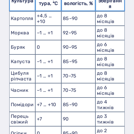
Культура
зберіганн
тура, °С
вологість, %
я
+4,5 …
до 8
Картопля
85–90
+10
місяців
до 8
Морква
−1 … +1
92–95
місяців
до 6
Буряк
0
90–95
місяців
до 8
Капуста
−1 … +1
85–95
місяців
Цибуля
до 8
−1 … +1
70–75
ріпчаста
місяців
до 6
Часник
−1 … +1
70–75
місяців
до 4
Помідори
+7 … +10
85–90
тижнів
Перець
до 3
+7
90
свіжий
тижнів
до 2
Огірки
0
85–90