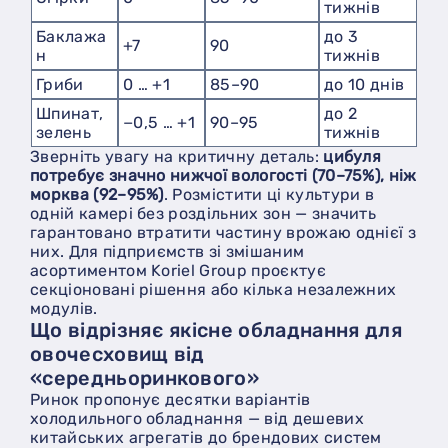
тижнів
Баклажа
до 3
+7
90
н
тижнів
Гриби
0 … +1
85–90
до 10 днів
Шпинат,
до 2
−0,5 … +1
90–95
зелень
тижнів
Зверніть увагу на критичну деталь:
цибуля
потребує значно нижчої вологості (70–75%), ніж
морква (92–95%)
. Розмістити ці культури в
одній камері без роздільних зон — значить
гарантовано втратити частину врожаю однієї з
них. Для підприємств зі змішаним
асортиментом Koriel Group проєктує
секціоновані рішення або кілька незалежних
модулів.
Що відрізняє якісне обладнання для
овочесховищ від
«середньоринкового»
Ринок пропонує десятки варіантів
холодильного обладнання — від дешевих
китайських агрегатів до брендових систем