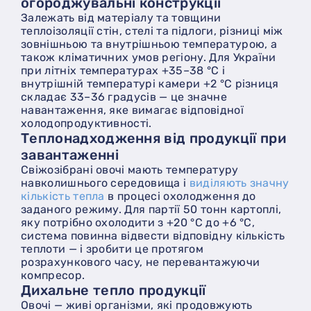
огороджувальні конструкції
Залежать від матеріалу та товщини
теплоізоляції стін, стелі та підлоги, різниці між
зовнішньою та внутрішньою температурою, а
також кліматичних умов регіону. Для України
при літніх температурах +35–38 °С і
внутрішній температурі камери +2 °С різниця
складає 33–36 градусів — це значне
навантаження, яке вимагає відповідної
холодопродуктивності.
Теплонадходження від продукції при
завантаженні
Свіжозібрані овочі мають температуру
навколишнього середовища і
виділяють значну
кількість тепла
в процесі охолодження до
заданого режиму. Для партії 50 тонн картоплі,
яку потрібно охолодити з +20 °С до +6 °С,
система повинна відвести відповідну кількість
теплоти — і зробити це протягом
розрахункового часу, не перевантажуючи
компресор.
Дихальне тепло продукції
Овочі — живі організми, які продовжують