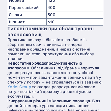
Морква
420
Перець свіжий
400
Огірки
500
Шпинат
610
Типові помилки при облаштуванні
овочесховищ
Практика показує: більшість проблем із
зберіганням овочів виникає не через
несправне обладнання, а через системні
помилки на етапі проєктування або вибору
техніки.
Недостатня холодопродуктивність із
«запасом».
Обладнання, підібране «впритул»
до розрахункового навантаження, у пікові
моменти — при завантаженні великих партій у
спекотну погоду — не справляється із задачею.
Koriel Group
закладає розрахунковий запас
потужності, який враховує реальні умови
експлуатації.
Ігнорування різниці між зонами сховища.
Біля
дверей температура завжди вища через
інфільтрацію теплого повітря. Без урахування