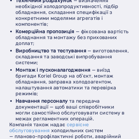
Технічний розрахунок
— визначення
необхідної холодопродуктивності, підбір
обладнання, складання специфікації з
конкретними моделями агрегатів і
компонентів;
Комерційна пропозиція
— фіксована вартість
обладнання та монтажу без прихованих
доплат;
Виробництво та тестування
— виготовлення,
складання та заводські випробування
системи;
Монтаж і пусконалагодження
— виїзд
бригади Koriel Group на об’єкт, монтаж
обладнання, заправка холодоагентом,
налаштування автоматики та перевірка
режимів;
Навчання персоналу
та передача
документації — щоб ваші співробітники
могли самостійно обслуговувати систему в
межах регламентних операцій.
Компанія також надає
сервісне
обслуговування
холодильних систем
— планово-профілактичні роботи, аварійний