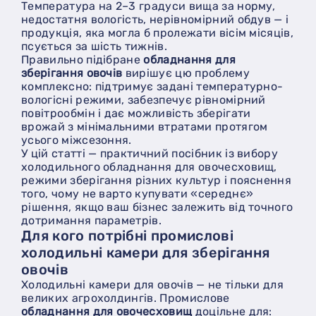
Температура на 2–3 градуси вища за норму,
недостатня вологість, нерівномірний обдув — і
продукція, яка могла б пролежати вісім місяців,
псується за шість тижнів.
Правильно підібране
обладнання для
зберігання овочів
вирішує цю проблему
комплексно: підтримує задані температурно-
вологісні режими, забезпечує рівномірний
повітрообмін і дає можливість зберігати
врожай з мінімальними втратами протягом
усього міжсезоння.
У цій статті — практичний посібник із вибору
холодильного обладнання для овочесховищ,
режими зберігання різних культур і пояснення
того, чому не варто купувати «середнє»
рішення, якщо ваш бізнес залежить від точного
дотримання параметрів.
Для кого потрібні промислові
холодильні камери для зберігання
овочів
Холодильні камери для овочів — не тільки для
великих агрохолдингів. Промислове
обладнання для овочесховищ
доцільне для: