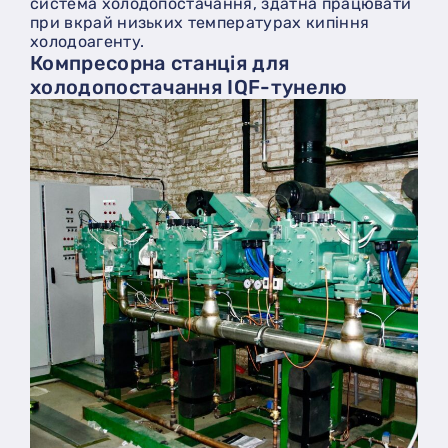
система холодопостачання, здатна працювати
при вкрай низьких температурах кипіння
холодоагенту.
Компресорна станція для
холодопостачання IQF-тунелю