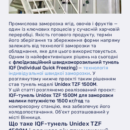
Промислова заморозка ягід, овочів і фруктів —
один із ключових процесів у сучасній харчовій
переробці. Якість готового продукту, термін
його зберігання та збереження форми напряму
залежать від технології заморозки та
обладнання, яке для цього використовується.
Одним із найефективніших рішень на сьогодні
є
флюїдизаційний швидкоморозильний тунель
IQF (Individual Quick Freezing)
—
технологія
індивідуальної швидкої заморозки
. У
розглянутому нижче проєкті таким рішенням
став тунель моделі
Unidex TZF 1500M
.
У цій статті розглянемо реалізований проєкт:
IQF-тунель Unidex TZF 1500M для заморозки
малини потужністю 1500 кг/год
та
компресорну станцію, яка забезпечує його
холодопостачання. Об’єкт розташований у
місті Вінниця.
Що таке IQF-тунель Unidex TZF