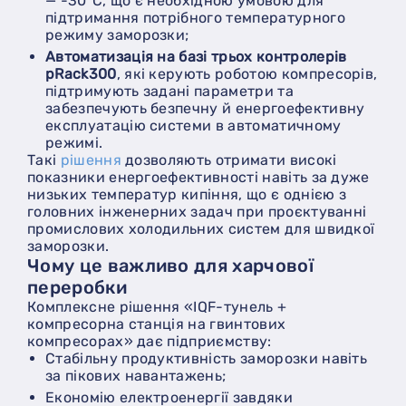
— -30°C, що є необхідною умовою для
підтримання потрібного температурного
режиму заморозки;
автоматизація на базі трьох контролерів
pRack300
, які керують роботою компресорів,
підтримують задані параметри та
забезпечують безпечну й енергоефективну
експлуатацію системи в автоматичному
режимі.
Такі
рішення
дозволяють отримати високі
показники енергоефективності навіть за дуже
низьких температур кипіння, що є однією з
головних інженерних задач при проєктуванні
промислових холодильних систем для швидкої
заморозки.
Чому це важливо для харчової
переробки
Комплексне рішення «IQF-тунель +
компресорна станція на гвинтових
компресорах» дає підприємству:
стабільну продуктивність заморозки навіть
за пікових навантажень;
економію електроенергії завдяки