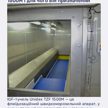
1500M і для чого він призначений
IQF-тунель Unidex TZF 1500M — це
флюїдизаційний швидкоморозильний апарат, у