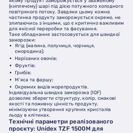
якому продукт заморожується у зваженому
(киплячому) шарі під дією потужного холодного
повітряного потоку. Завдяки цьому кожна
частинка продукту заморожується окремо, не
злипаючись з іншими, що є критично важливим
для якісної переробки та фасування.
Таке обладнання застосовується для швидкої
заморозки:
ягід (малина, полуниця, чорниця,
смородина);
нарізаних овочів;
фруктів;
грибів;
м’яса та фаршу;
окремих видів морепродуктів.
Індивідуальна швидка заморозка (IQF)
дозволяє зберегти структуру, колір, смакові
якості та поживну цінність продукту,
мінімізуючи утворення крупних кристалів
льоду в клітинах.
Технічні параметри реалізованого
проєкту: Unidex TZF 1500M для