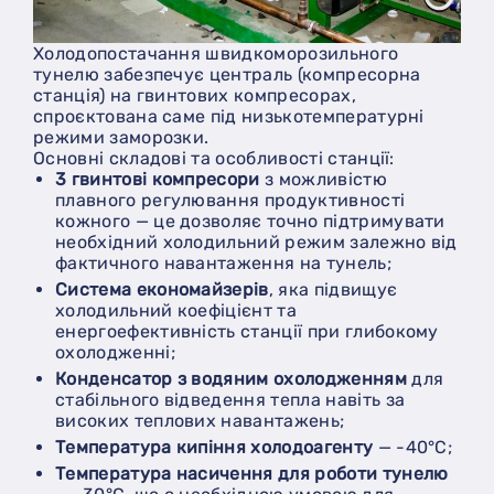
Холодопостачання швидкоморозильного
тунелю забезпечує централь (компресорна
станція) на гвинтових компресорах,
спроєктована саме під низькотемпературні
режими заморозки.
Основні складові та особливості станції:
3 гвинтові компресори
з можливістю
плавного регулювання продуктивності
кожного — це дозволяє точно підтримувати
необхідний холодильний режим залежно від
фактичного навантаження на тунель;
система економайзерів
, яка підвищує
холодильний коефіцієнт та
енергоефективність станції при глибокому
охолодженні;
конденсатор з водяним охолодженням
для
стабільного відведення тепла навіть за
високих теплових навантажень;
температура кипіння холодоагенту
— -40°C;
температура насичення для роботи тунелю